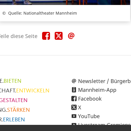
Quelle: Nationaltheater Mannheim
Teile
Teile
Teile
eile diese Seite
diese
diese
diese
Seite
Seite
Seite
auf
auf
per
Facebook
X
E-
Mail
üpunkte
Newsletter / Bürgerb
E.
BIETEN
Mannheim-App
CHAFT.
ENTWICKELN
h
Facebook
GESTALTEN
X
NG.
STÄRKEN
YouTube
.
ERLEBEN
Livestream Gremiens
SMUS.
ENTDECKEN