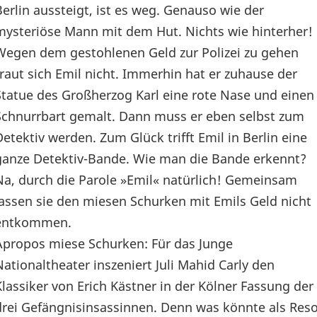
Berlin aussteigt, ist es weg. Genauso wie der
mysteriöse Mann mit dem Hut. Nichts wie hinterher!
Wegen dem gestohlenen Geld zur Polizei zu gehen
traut sich Emil nicht. Immerhin hat er zuhause der
Statue des Großherzog Karl eine rote Nase und einen
Schnurrbart gemalt. Dann muss er eben selbst zum
Detektiv werden. Zum Glück trifft Emil in Berlin eine
ganze Detektiv-Bande. Wie man die Bande erkennt?
Na, durch die Parole »Emil« natürlich! Gemeinsam
lassen sie den miesen Schurken mit Emils Geld nicht
entkommen.
Apropos miese Schurken: Für das Junge
Nationaltheater inszeniert Juli Mahid Carly den
Klassiker von Erich Kästner in der Kölner Fassung der
drei Gefängnisinsassinnen. Denn was könnte als Reso