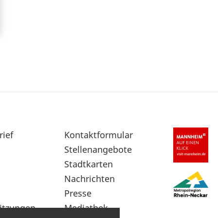
rief
Sekundärnavigation
Kontaktformular
im
Stellenangebote
Fußbereich
Stadtkarten
Nachrichten
Presse
itzungen
Mediathek