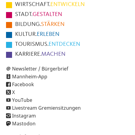
im
WIRTSCHAFT.
ENTWICKELN
Fußbereich
STADT.
GESTALTEN
der
BILDUNG.
STÄRKEN
Seite
KULTUR.
ERLEBEN
TOURISMUS.
ENTDECKEN
KARRIERE.
MACHEN
Newsletter / Bürgerbrief
Mannheim-App
Facebook
X
YouTube
Livestream Gremiensitzungen
Instagram
Mastodon