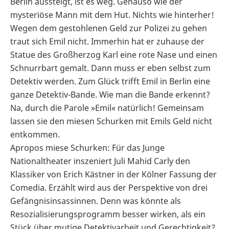
Berlin aussteigt, ist es weg. Genauso wie der
mysteriöse Mann mit dem Hut. Nichts wie hinterher!
Wegen dem gestohlenen Geld zur Polizei zu gehen
traut sich Emil nicht. Immerhin hat er zuhause der
Statue des Großherzog Karl eine rote Nase und einen
Schnurrbart gemalt. Dann muss er eben selbst zum
Detektiv werden. Zum Glück trifft Emil in Berlin eine
ganze Detektiv-Bande. Wie man die Bande erkennt?
Na, durch die Parole »Emil« natürlich! Gemeinsam
lassen sie den miesen Schurken mit Emils Geld nicht
entkommen.
Apropos miese Schurken: Für das Junge
Nationaltheater inszeniert Juli Mahid Carly den
Klassiker von Erich Kästner in der Kölner Fassung der
Comedia. Erzählt wird aus der Perspektive von drei
Gefängnisinsassinnen. Denn was könnte als
Resozialisierungsprogramm besser wirken, als ein
Stück über mutige Detektivarbeit und Gerechtigkeit?