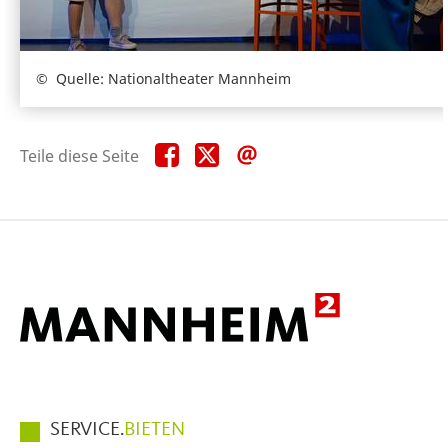
Quelle: Nationaltheater Mannheim
Teile
Teile
Teile
Teile diese Seite
diese
diese
diese
Seite
Seite
Seite
auf
auf
per
Facebook
X
E-
Mail
Hauptmenüpunkte
SERVICE.
BIETEN