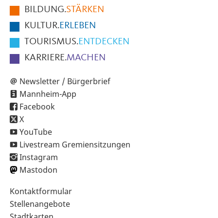
BILDUNG.
STÄRKEN
Seite
KULTUR.
ERLEBEN
TOURISMUS.
ENTDECKEN
KARRIERE.
MACHEN
Newsletter / Bürgerbrief
Mannheim-App
Facebook
X
YouTube
Livestream Gremiensitzungen
Instagram
Mastodon
Sekundärnavigation
Kontaktformular
im
Stellenangebote
Fußbereich
Stadtkarten