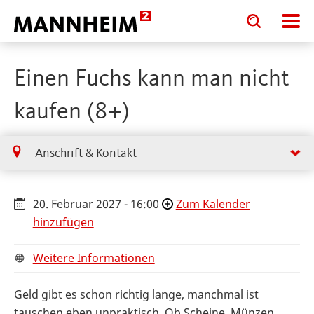
Toggle
Toggle
search
search
input
input
form
Einen Fuchs kann man nicht
kaufen (8+)
Anschrift & Kontakt
20. Februar 2027 - 16:00
Zum Kalender
hinzufügen
Weitere Informationen
Geld gibt es schon richtig lange, manchmal ist
tauschen eben unpraktisch. Ob Scheine, Münzen,