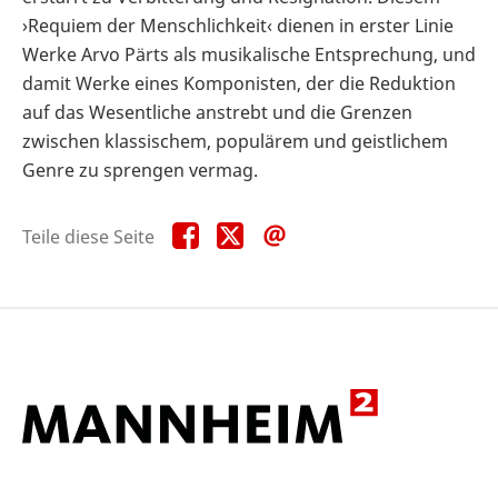
›Requiem der Menschlichkeit‹ dienen in erster Linie
Werke Arvo Pärts als musikalische Entsprechung, und
damit Werke eines Komponisten, der die Reduktion
auf das Wesentliche anstrebt und die Grenzen
zwischen klassischem, populärem und geistlichem
Genre zu sprengen vermag.
Teile
Teile
Teile
Teile diese Seite
diese
diese
diese
Seite
Seite
Seite
auf
auf
per
Facebook
X
E-
Mail