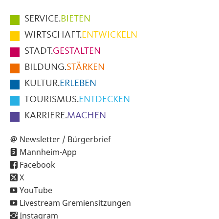
Hauptmenüpunkte
SERVICE.
BIETEN
im
WIRTSCHAFT.
ENTWICKELN
Fußbereich
STADT.
GESTALTEN
der
BILDUNG.
STÄRKEN
Seite
KULTUR.
ERLEBEN
TOURISMUS.
ENTDECKEN
KARRIERE.
MACHEN
Newsletter / Bürgerbrief
Mannheim-App
Facebook
X
YouTube
Livestream Gremiensitzungen
Instagram