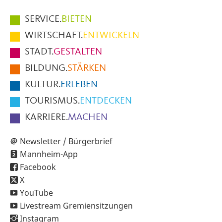
Hauptmenüpunkte
SERVICE.
BIETEN
im
WIRTSCHAFT.
ENTWICKELN
Fußbereich
STADT.
GESTALTEN
der
BILDUNG.
STÄRKEN
Seite
KULTUR.
ERLEBEN
TOURISMUS.
ENTDECKEN
KARRIERE.
MACHEN
Newsletter / Bürgerbrief
Mannheim-App
Facebook
X
YouTube
Livestream Gremiensitzungen
Instagram