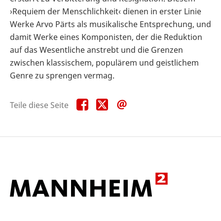
›Requiem der Menschlichkeit‹ dienen in erster Linie
Werke Arvo Pärts als musikalische Entsprechung, und
damit Werke eines Komponisten, der die Reduktion
auf das Wesentliche anstrebt und die Grenzen
zwischen klassischem, populärem und geistlichem
Genre zu sprengen vermag.
Teile
Teile
Teile
Teile diese Seite
diese
diese
diese
Seite
Seite
Seite
auf
auf
per
Facebook
X
E-
Mail