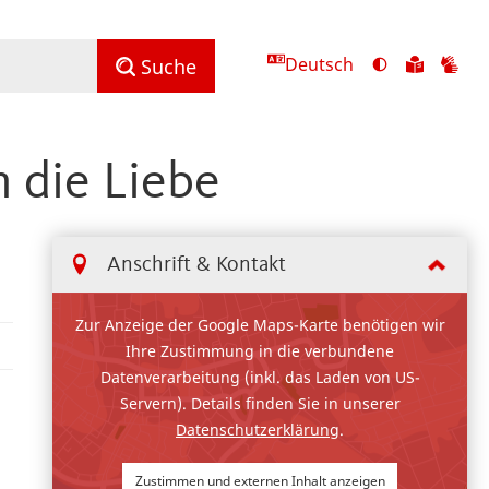
Deutsch
Ansicht
Zu
Zu
Suche
mit
den
de
hohem
Inhalte
Inh
Kontrast
in
in
 die Liebe
umschalten
leichter
Geb
Sprach
Anschrift & Kontakt
Zur Anzeige der Google Maps-Karte benötigen wir
Ihre Zustimmung in die verbundene
Datenverarbeitung (inkl. das Laden von US-
Servern). Details finden Sie in unserer
Datenschutzerklärung
.
Zustimmen und externen Inhalt anzeigen