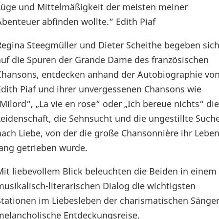
Lüge und Mittelmäßigkeit der meisten meiner
Abenteuer abfinden wollte.“ Edith Piaf
Regina Steegmüller und Dieter Scheithe begeben sic
auf die Spuren der Grande Dame des französischen
Chansons, entdecken anhand der Autobiographie vo
Edith Piaf und ihrer unvergessenen Chansons wie
„Milord“, „La vie en rose“ oder „Ich bereue nichts“ die
Leidenschaft, die Sehnsucht und die ungestillte Such
nach Liebe, von der die große Chansonnière ihr Lebe
lang getrieben wurde.
Mit liebevollem Blick beleuchten die Beiden in einem
musikalisch-literarischen Dialog die wichtigsten
Stationen im Liebesleben der charismatischen Sängerin
melancholische Entdeckungsreise.