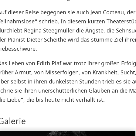
Auf dieser Reise begegnen sie auch Jean Cocteau, der 
Teilnahmslose“ schrieb. In diesem kurzen Theaterstück
durchlebt Regina Steegmüller die Ängste, die Sehnsu
der Pianist Dieter Scheithe wird das stumme Ziel i
Liebesschwüre.
Das Leben von Edith Piaf war trotz ihrer großen Erfol
früher Armut, von Misserfolgen, von Krankheit, Such
aber selbst in ihren dunkelsten Stunden trieb es sie 
schrie sie ihren unerschütterlichen Glauben an die Ma
ie Liebe“, die bis heute nicht verhallt ist.
Galerie