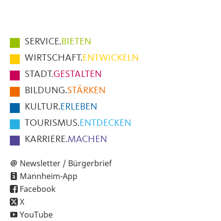
Hauptmenüpunkte
SERVICE.
BIETEN
im
WIRTSCHAFT.
ENTWICKELN
Fußbereich
STADT.
GESTALTEN
der
BILDUNG.
STÄRKEN
Seite
KULTUR.
ERLEBEN
TOURISMUS.
ENTDECKEN
KARRIERE.
MACHEN
Newsletter / Bürgerbrief
Mannheim-App
Facebook
X
YouTube