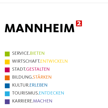
Facebook
X
E-
Mail
Hauptmenüpunkte
SERVICE.
BIETEN
im
WIRTSCHAFT.
ENTWICKELN
Fußbereich
STADT.
GESTALTEN
der
BILDUNG.
STÄRKEN
Seite
KULTUR.
ERLEBEN
TOURISMUS.
ENTDECKEN
KARRIERE.
MACHEN