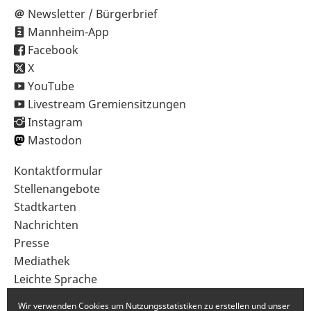
Newsletter / Bürgerbrief
Mannheim-App
Facebook
X
YouTube
Livestream Gremiensitzungen
Instagram
Mastodon
Sekundärnavigation
Kontaktformular
im
Stellenangebote
Fußbereich
Stadtkarten
Nachrichten
Presse
Mediathek
Leichte Sprache
Gebärdensprache
Wir verwenden Cookies um Nutzungsstatistiken zu erstellen und unser