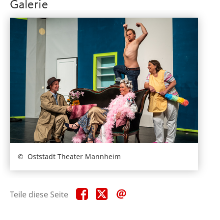
Galerie
Oststadt Theater Mannheim
Teile
Teile
Teile
Teile diese Seite
diese
diese
diese
Seite
Seite
Seite
auf
auf
per