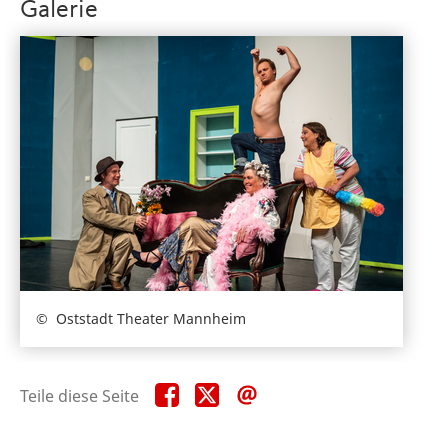
Galerie
Oststadt Theater Mannheim
Teile
Teile
Teile
Teile diese Seite
diese
diese
diese
Seite
Seite
Seite
auf
auf
per