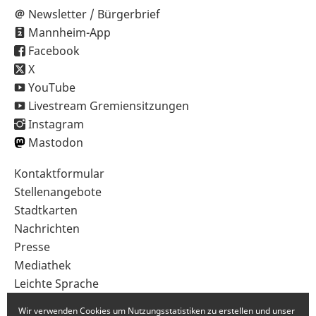
Newsletter / Bürgerbrief
Mannheim-App
Facebook
X
YouTube
Livestream Gremiensitzungen
Instagram
Mastodon
Sekundärnavigation
Kontaktformular
im
Stellenangebote
Fußbereich
Stadtkarten
Nachrichten
Presse
Mediathek
Leichte Sprache
Gebärdensprache
Wir verwenden Cookies um Nutzungsstatistiken zu erstellen und unser