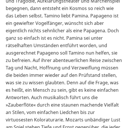
und Tragödie, Aufklärungstheater und Märchenspiel
begegnen, dann entsteht ein Kosmos so reich wie
das Leben selbst. Tamino liebt Pamina. Papageno ist
ein gewiefter Vogelfänger, wünscht sich aber
eigentlich nichts sehnlicher als eine Papagena. Doch
ganz so einfach ist es nicht. Pamina sei unter
rätselhaften Umständen entführt worden, und
ausgerechnet Papageno soll Tamino nun helfen, sie
zu befreien. Auf ihrer abenteuerlichen Reise zwischen
Tag und Nacht, Hoffnung und Verzweiflung müssen
die beiden immer wieder auf den Prüfstand stellen,
was sie zu wissen glaubten. Denn auf die Frage, was
es heißt, ein Mensch zu sein, gibt es keine einfachen
Antworten. Auch musikalisch führt uns die
»Zauberflöte« durch eine staunen machende Vielfalt
an Stilen, vom einfachen Liedchen bis zur
virtuosesten Koloraturarie. Mozarts unbändiger Lust
am Spiel stehen Tiefe und Ernst gegenüber, die jeder