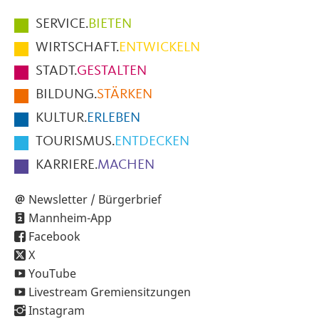
Hauptmenüpunkte
SERVICE.
BIETEN
im
WIRTSCHAFT.
ENTWICKELN
Fußbereich
STADT.
GESTALTEN
der
BILDUNG.
STÄRKEN
Seite
KULTUR.
ERLEBEN
TOURISMUS.
ENTDECKEN
KARRIERE.
MACHEN
Newsletter / Bürgerbrief
Mannheim-App
Facebook
X
YouTube
Livestream Gremiensitzungen
Instagram