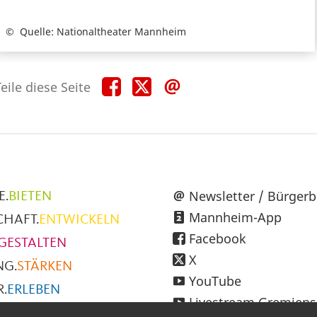
Quelle: Nationaltheater Mannheim
Teile
Teile
Teile
eile diese Seite
diese
diese
diese
Seite
Seite
Seite
auf
auf
per
Facebook
X
E-
Mail
üpunkte
Newsletter / Bürgerb
E.
BIETEN
Mannheim-App
CHAFT.
ENTWICKELN
h
Facebook
GESTALTEN
X
NG.
STÄRKEN
YouTube
.
ERLEBEN
Livestream Gremiens
SMUS.
ENTDECKEN