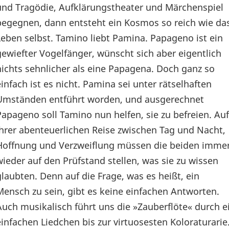
und Tragödie, Aufklärungstheater und Märchenspiel
begegnen, dann entsteht ein Kosmos so reich wie da
Leben selbst. Tamino liebt Pamina. Papageno ist ein
gewiefter Vogelfänger, wünscht sich aber eigentlich
nichts sehnlicher als eine Papagena. Doch ganz so
einfach ist es nicht. Pamina sei unter rätselhaften
Umständen entführt worden, und ausgerechnet
Papageno soll Tamino nun helfen, sie zu befreien. Auf
ihrer abenteuerlichen Reise zwischen Tag und Nacht,
Hoffnung und Verzweiflung müssen die beiden imme
wieder auf den Prüfstand stellen, was sie zu wissen
glaubten. Denn auf die Frage, was es heißt, ein
Mensch zu sein, gibt es keine einfachen Antworten.
Auch musikalisch führt uns die »Zauberflöte« durch e
einfachen Liedchen bis zur virtuosesten Koloraturari