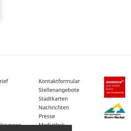
rief
Sekundärnavigation
Kontaktformular
im
Stellenangebote
Fußbereich
Stadtkarten
Nachrichten
Presse
itzungen
Mediathek