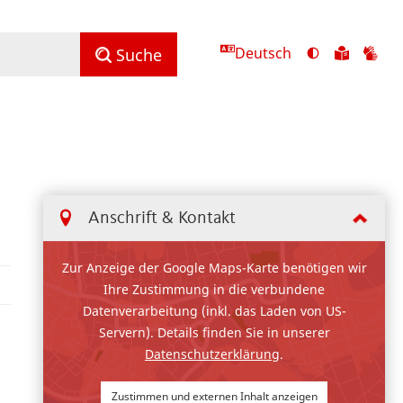
Deutsch
Ansicht
Zu
Zu
Suche
mit
den
de
hohem
Inhalte
Inh
Kontrast
in
in
umschalten
leichter
Geb
Sprach
Anschrift & Kontakt
Zur Anzeige der Google Maps-Karte benötigen wir
Ihre Zustimmung in die verbundene
Datenverarbeitung (inkl. das Laden von US-
Servern). Details finden Sie in unserer
Datenschutzerklärung
.
Zustimmen und externen Inhalt anzeigen