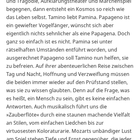
und Tragödie, Aufklärungstheater und Märchenspiel
begegnen, dann entsteht ein Kosmos so reich wie
das Leben selbst. Tamino liebt Pamina. Papageno ist
ein gewiefter Vogelfänger, wünscht sich aber
eigentlich nichts sehnlicher als eine Papagena. Doch
ganz so einfach ist es nicht. Pamina sei unter
rätselhaften Umständen entführt worden, und
ausgerechnet Papageno soll Tamino nun helfen, sie
zu befreien. Auf ihrer abenteuerlichen Reise zwischen
Tag und Nacht, Hoffnung und Verzweiflung müssen
die beiden immer wieder auf den Prüfstand stellen,
was sie zu wissen glaubten. Denn auf die Frage, was
es heißt, ein Mensch zu sein, gibt es keine einfachen
Antworten. Auch musikalisch führt uns die
»Zauberflöte« durch eine staunen machende Vielfalt
an Stilen, vom einfachen Liedchen bis zur
virtuosesten Koloraturarie. Mozarts unbändiger Lust
am Spiel stehen Tiefe und Ernst gegenüber, die jeder