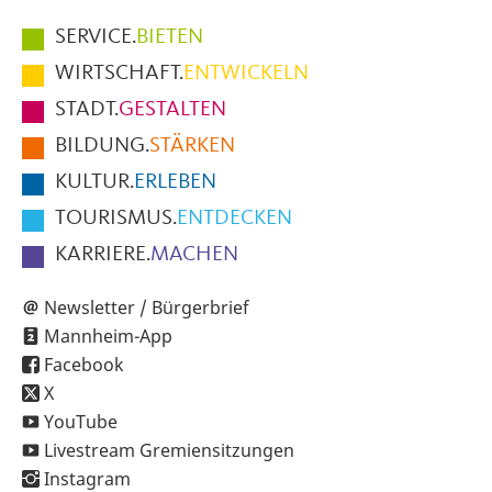
Hauptmenüpunkte
SERVICE.
BIETEN
im
WIRTSCHAFT.
ENTWICKELN
Fußbereich
STADT.
GESTALTEN
der
BILDUNG.
STÄRKEN
Seite
KULTUR.
ERLEBEN
TOURISMUS.
ENTDECKEN
KARRIERE.
MACHEN
Newsletter / Bürgerbrief
Mannheim-App
Facebook
X
YouTube
Livestream Gremiensitzungen
Instagram