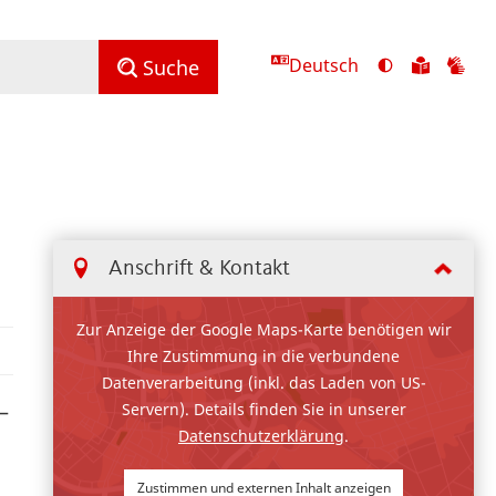
Deutsch
Ansicht
Zu
Zu
Suche
mit
den
de
hohem
Inhalte
Inh
Kontrast
in
in
umschalten
leichter
Geb
Sprach
Anschrift & Kontakt
Zur Anzeige der Google Maps-Karte benötigen wir
Ihre Zustimmung in die verbundene
Datenverarbeitung (inkl. das Laden von US-
Servern). Details finden Sie in unserer
–
Datenschutzerklärung
.
Zustimmen und externen Inhalt anzeigen