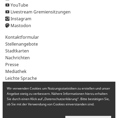
YouTube
Livestream Gremiensitzungen
Instagram
Mastodon
Sekundärnavigation
Kontaktformular
im
Stellenangebote
Fußbereich
Stadtkarten
Nachrichten
Presse
Mediathek
Leichte Sprache
Gebärdensprache
Wir verwenden Cookies um Nutzungsstatistiken zu erstellen und unser
Angebot stetig zu verbessern. Nähere Informationen hierzu erhalten
Sie durch einen Klick auf „Datenschutzerklärung“. Bitte bestätigen Sie,
ob Sie mit der Verwendung von Cookies einverstanden sind.