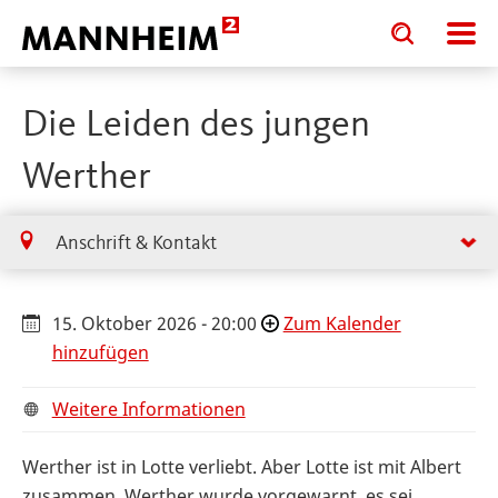
Toggle
Toggle
search
search
input
input
form
Die Leiden des jungen
Werther
Anschrift & Kontakt
15. Oktober 2026 - 20:00
Zum Kalender
hinzufügen
Weitere Informationen
Werther ist in Lotte verliebt. Aber Lotte ist mit Albert
zusammen. Werther wurde vorgewarnt, es sei