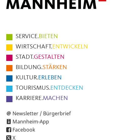
Hauptmenüpunkte
SERVICE.
BIETEN
im
WIRTSCHAFT.
ENTWICKELN
Fußbereich
STADT.
GESTALTEN
der
BILDUNG.
STÄRKEN
Seite
KULTUR.
ERLEBEN
TOURISMUS.
ENTDECKEN
KARRIERE.
MACHEN
Newsletter / Bürgerbrief
Mannheim-App
Facebook
X