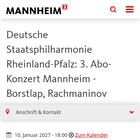
Toggle
Toggle
search
search
input
input
form
Deutsche
Staatsphilharmonie
Rheinland-Pfalz: 3. Abo-
Konzert Mannheim -
Borstlap, Rachmaninov
Anschrift & Kontakt
10. Januar 2027 - 18:00
Zum Kalender