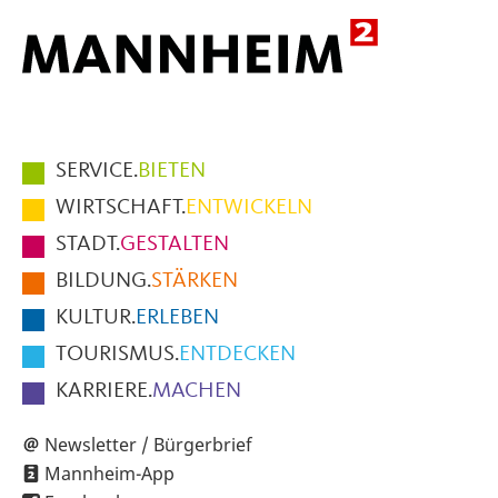
Hauptmenüpunkte
SERVICE.
BIETEN
im
WIRTSCHAFT.
ENTWICKELN
Fußbereich
STADT.
GESTALTEN
der
BILDUNG.
STÄRKEN
Seite
KULTUR.
ERLEBEN
TOURISMUS.
ENTDECKEN
KARRIERE.
MACHEN
Newsletter / Bürgerbrief
Mannheim-App