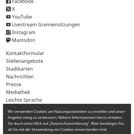
Facebook
X
YouTube
Livestream Gremiensitzungen
Instagram
Mastodon
Sekundärnavigation
Kontaktformular
im
Stellenangebote
Fußbereich
Stadtkarten
Nachrichten
Presse
Mediathek
Leichte Sprache
Gebärdensprache
Wir verwenden Cookies um Nutzungsstatistiken zu erstellen und unser
Angebot stetig zu verbessern. Nähere Informationen hierzu erhalten
Sie durch einen Klick auf „Datenschutzerklärung“. Bitte bestätigen Sie,
ob Sie mit der Verwendung von Cookies einverstanden sind.