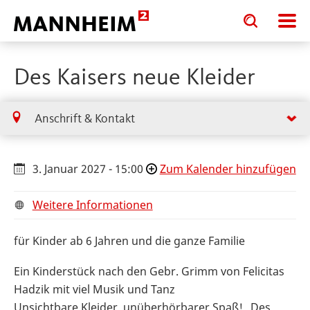
Toggle
Toggle
search
search
input
input
form
Des Kaisers neue Kleider
Anschrift & Kontakt
3. Januar 2027 - 15:00
Zum Kalender hinzufügen
Weitere Informationen
für Kinder ab 6 Jahren und die ganze Familie
Ein Kinderstück nach den Gebr. Grimm von Felicitas
Hadzik mit viel Musik und Tanz
Unsichtbare Kleider, unüberhörbarer Spaß! „Des