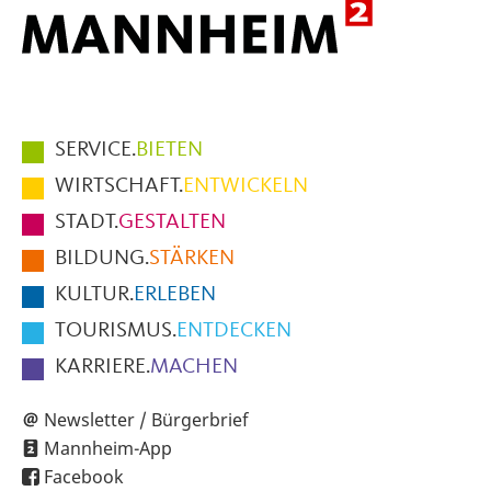
Hauptmenüpunkte
SERVICE.
BIETEN
im
WIRTSCHAFT.
ENTWICKELN
Fußbereich
STADT.
GESTALTEN
der
BILDUNG.
STÄRKEN
Seite
KULTUR.
ERLEBEN
TOURISMUS.
ENTDECKEN
KARRIERE.
MACHEN
Newsletter / Bürgerbrief
Mannheim-App
Facebook