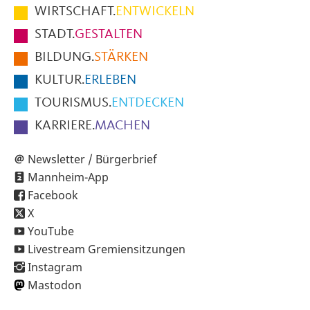
im
WIRTSCHAFT.
ENTWICKELN
Fußbereich
STADT.
GESTALTEN
der
BILDUNG.
STÄRKEN
Seite
KULTUR.
ERLEBEN
TOURISMUS.
ENTDECKEN
KARRIERE.
MACHEN
Newsletter / Bürgerbrief
Mannheim-App
Facebook
X
YouTube
Livestream Gremiensitzungen
Instagram
Mastodon