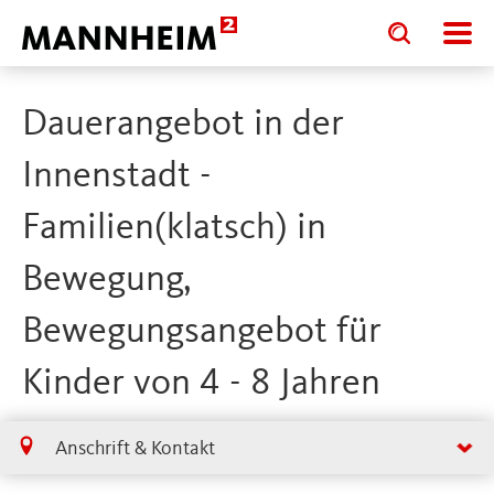
Toggle
Toggle
search
search
input
input
form
Dauerangebot in der
Innenstadt -
Familien(klatsch) in
Bewegung,
Bewegungsangebot für
Kinder von 4 - 8 Jahren
Anschrift & Kontakt