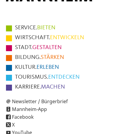
Hauptmenüpunkte
SERVICE.
BIETEN
im
WIRTSCHAFT.
ENTWICKELN
Fußbereich
STADT.
GESTALTEN
der
BILDUNG.
STÄRKEN
Seite
KULTUR.
ERLEBEN
TOURISMUS.
ENTDECKEN
KARRIERE.
MACHEN
Newsletter / Bürgerbrief
Mannheim-App
Facebook
X
YouTube