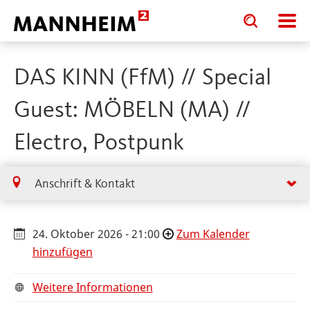
Toggle
Toggle
search
search
input
input
form
DAS KINN (FfM) // Special
Guest: MÖBELN (MA) //
Electro, Postpunk
Anschrift & Kontakt
24. Oktober 2026 - 21:00
Zum Kalender
hinzufügen
Weitere Informationen