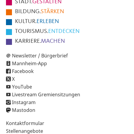
STADT.
GESTALTEN
der
BILDUNG.
STÄRKEN
Seite
KULTUR.
ERLEBEN
TOURISMUS.
ENTDECKEN
KARRIERE.
MACHEN
Newsletter / Bürgerbrief
Mannheim-App
Facebook
X
YouTube
Livestream Gremiensitzungen
Instagram
Mastodon
Sekundärnavigation
Kontaktformular
im
Stellenangebote