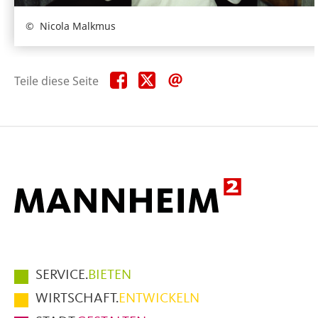
Nicola Malkmus
Teile
Teile
Teile
Teile diese Seite
diese
diese
diese
Seite
Seite
Seite
auf
auf
per
Facebook
X
E-
Mail
Hauptmenüpunkte
SERVICE.
BIETEN
im
WIRTSCHAFT.
ENTWICKELN
Fußbereich