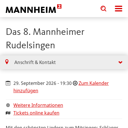
Toggle
Toggle
search
search
input
input
form
Das 8. Mannheimer
Rudelsingen
Anschrift & Kontakt
29. September 2026 - 19:30
Zum Kalender
hinzufügen
Weitere Informationen
Tickets online kaufen
Mit den schönsten Liedern zum Mitsingen: Schlager,