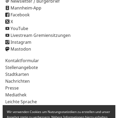
Newsletter / Bürgerbrief
Mannheim-App
Facebook
X
YouTube
Livestream Gremiensitzungen
Instagram
Mastodon
Sekundärnavigation
Kontaktformular
im
Stellenangebote
Fußbereich
Stadtkarten
Nachrichten
Presse
Mediathek
Leichte Sprache
Gebärdensprache
Wir verwenden Cookies um Nutzungsstatistiken zu erstellen und unser
Angebot stetig zu verbessern. Nähere Informationen hierzu erhalten