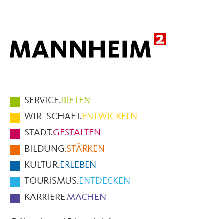
Mail
Hauptmenüpunkte
SERVICE.
BIETEN
im
WIRTSCHAFT.
ENTWICKELN
Fußbereich
STADT.
GESTALTEN
der
BILDUNG.
STÄRKEN
Seite
KULTUR.
ERLEBEN
TOURISMUS.
ENTDECKEN
KARRIERE.
MACHEN