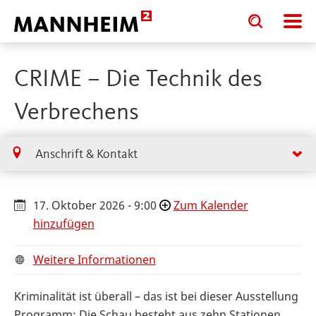
Toggle
Toggle
search
search
input
input
form
CRIME – Die Technik des
Verbrechens
Anschrift & Kontakt
17. Oktober 2026 - 9:00
Zum Kalender
hinzufügen
Weitere Informationen
Kriminalität ist überall – das ist bei dieser Ausstellung
Programm: Die Schau besteht aus zehn Stationen,