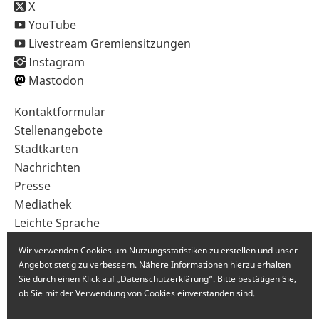
X
YouTube
Livestream Gremiensitzungen
Instagram
Mastodon
Sekundärnavigation
Kontaktformular
im
Stellenangebote
Fußbereich
Stadtkarten
Nachrichten
Presse
Mediathek
Leichte Sprache
Gebärdensprache
Wir verwenden Cookies um Nutzungsstatistiken zu erstellen und unser
Angebot stetig zu verbessern. Nähere Informationen hierzu erhalten
Sie durch einen Klick auf „Datenschutzerklärung“. Bitte bestätigen Sie,
ob Sie mit der Verwendung von Cookies einverstanden sind.