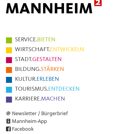
Hauptmenüpunkte
SERVICE.
BIETEN
im
WIRTSCHAFT.
ENTWICKELN
Fußbereich
STADT.
GESTALTEN
der
BILDUNG.
STÄRKEN
Seite
KULTUR.
ERLEBEN
TOURISMUS.
ENTDECKEN
KARRIERE.
MACHEN
Newsletter / Bürgerbrief
Mannheim-App
Facebook