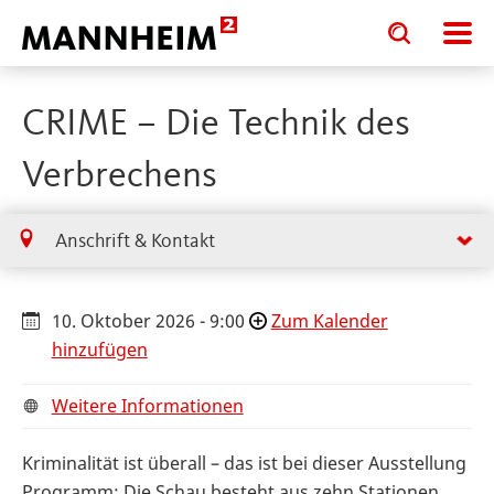
Toggle
Toggle
search
search
input
input
form
CRIME – Die Technik des
Verbrechens
Anschrift & Kontakt
10. Oktober 2026 - 9:00
Zum Kalender
hinzufügen
Weitere Informationen
Kriminalität ist überall – das ist bei dieser Ausstellung
Programm: Die Schau besteht aus zehn Stationen,