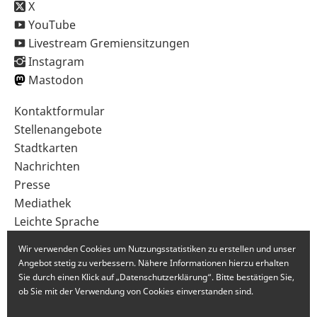
X
YouTube
Livestream Gremiensitzungen
Instagram
Mastodon
Sekundärnavigation
Kontaktformular
im
Stellenangebote
Fußbereich
Stadtkarten
Nachrichten
Presse
Mediathek
Leichte Sprache
Gebärdensprache
Wir verwenden Cookies um Nutzungsstatistiken zu erstellen und unser
Angebot stetig zu verbessern. Nähere Informationen hierzu erhalten
Sie durch einen Klick auf „Datenschutzerklärung“. Bitte bestätigen Sie,
ob Sie mit der Verwendung von Cookies einverstanden sind.