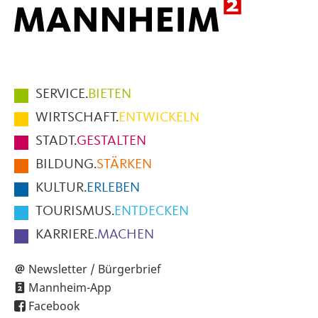
Hauptmenüpunkte
SERVICE.
BIETEN
im
WIRTSCHAFT.
ENTWICKELN
Fußbereich
STADT.
GESTALTEN
der
BILDUNG.
STÄRKEN
Seite
KULTUR.
ERLEBEN
TOURISMUS.
ENTDECKEN
KARRIERE.
MACHEN
Newsletter / Bürgerbrief
Mannheim-App
Facebook