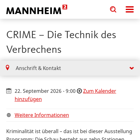
Toggle
Toggle
search
search
input
input
form
CRIME – Die Technik des
Verbrechens
Anschrift & Kontakt
22. September 2026 - 9:00
Zum Kalender
hinzufügen
Weitere Informationen
Kriminalität ist überall – das ist bei dieser Ausstellung
Programm: Die Schau besteht aus zehn Stationen,