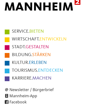
Hauptmenüpunkte
SERVICE.
BIETEN
im
WIRTSCHAFT.
ENTWICKELN
Fußbereich
STADT.
GESTALTEN
der
BILDUNG.
STÄRKEN
Seite
KULTUR.
ERLEBEN
TOURISMUS.
ENTDECKEN
KARRIERE.
MACHEN
Newsletter / Bürgerbrief
Mannheim-App
Facebook