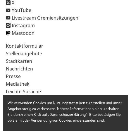
X
YouTube
Livestream Gremiensitzungen
Instagram
Mastodon
Sekundärnavigation
Kontaktformular
im
Stellenangebote
Fußbereich
Stadtkarten
Nachrichten
Presse
Mediathek
Leichte Sprache
Gebärdensprache
Wir verwenden Cookies um Nutzungsstatistiken zu erstellen und unser
Angebot stetig zu verbessern. Nähere Informationen hierzu erhalten
Sie durch einen Klick auf „Datenschutzerklärung“. Bitte bestätigen Sie,
ob Sie mit der Verwendung von Cookies einverstanden sind.