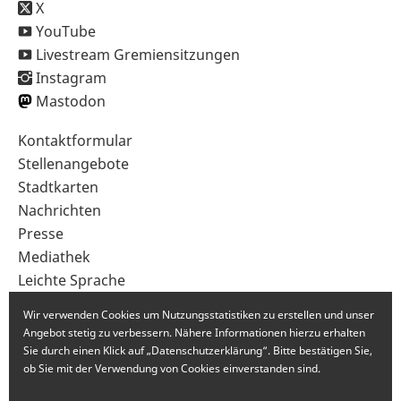
X
YouTube
Livestream Gremiensitzungen
Instagram
Mastodon
Sekundärnavigation
Kontaktformular
im
Stellenangebote
Fußbereich
Stadtkarten
Nachrichten
Presse
Mediathek
Leichte Sprache
Gebärdensprache
Wir verwenden Cookies um Nutzungsstatistiken zu erstellen und unser
Angebot stetig zu verbessern. Nähere Informationen hierzu erhalten
Sie durch einen Klick auf „Datenschutzerklärung“. Bitte bestätigen Sie,
ob Sie mit der Verwendung von Cookies einverstanden sind.