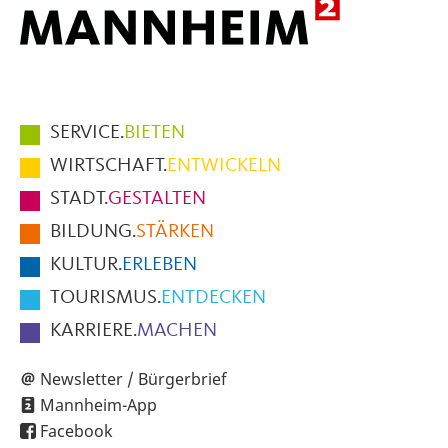
Hauptmenüpunkte
SERVICE.
BIETEN
im
WIRTSCHAFT.
ENTWICKELN
Fußbereich
STADT.
GESTALTEN
der
BILDUNG.
STÄRKEN
Seite
KULTUR.
ERLEBEN
TOURISMUS.
ENTDECKEN
KARRIERE.
MACHEN
Newsletter / Bürgerbrief
Mannheim-App
Facebook