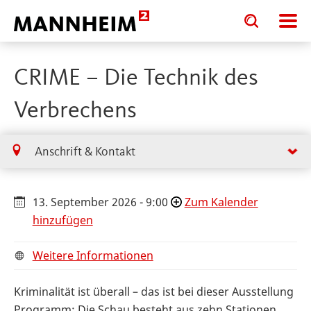
Toggle
Toggle
search
search
input
input
form
CRIME – Die Technik des
Verbrechens
Anschrift & Kontakt
13. September 2026 - 9:00
Zum Kalender
hinzufügen
Weitere Informationen
Kriminalität ist überall – das ist bei dieser Ausstellung
Programm: Die Schau besteht aus zehn Stationen,