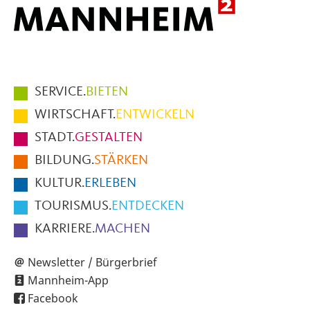
Hauptmenüpunkte
SERVICE.
BIETEN
im
WIRTSCHAFT.
ENTWICKELN
Fußbereich
STADT.
GESTALTEN
der
BILDUNG.
STÄRKEN
Seite
KULTUR.
ERLEBEN
TOURISMUS.
ENTDECKEN
KARRIERE.
MACHEN
Newsletter / Bürgerbrief
Mannheim-App
Facebook