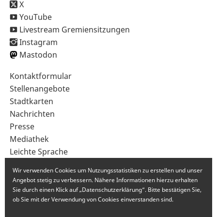
X
YouTube
Livestream Gremiensitzungen
Instagram
Mastodon
Sekundärnavigation
Kontaktformular
im
Stellenangebote
Fußbereich
Stadtkarten
Nachrichten
Presse
Mediathek
Leichte Sprache
Gebärdensprache
Wir verwenden Cookies um Nutzungsstatistiken zu erstellen und unser
Angebot stetig zu verbessern. Nähere Informationen hierzu erhalten
Sie durch einen Klick auf „Datenschutzerklärung“. Bitte bestätigen Sie,
ob Sie mit der Verwendung von Cookies einverstanden sind.