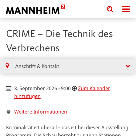
Toggle
Toggle
search
search
input
input
form
CRIME – Die Technik des
Verbrechens
Anschrift & Kontakt
8. September 2026 - 9:00
Zum Kalender
hinzufügen
Weitere Informationen
Kriminalität ist überall – das ist bei dieser Ausstellung
Programm: Die Schau besteht aus zehn Stationen,