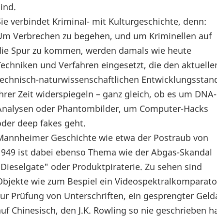
sind.
Sie verbindet Kriminal- mit Kulturgeschichte, denn:
Um Verbrechen zu begehen, und um Kriminellen auf
die Spur zu kommen, werden damals wie heute
Techniken und Verfahren eingesetzt, die den aktuelle
technisch-naturwissenschaftlichen Entwicklungsstan
ihrer Zeit widerspiegeln – ganz gleich, ob es um DNA-
Analysen oder Phantombilder, um Computer-Hacks
oder deep fakes geht.
Mannheimer Geschichte wie etwa der Postraub von
1949 ist dabei ebenso Thema wie der Abgas-Skandal
"Dieselgate" oder Produktpiraterie. Zu sehen sind
Objekte wie zum Bespiel ein Videospektralkomparato
zur Prüfung von Unterschriften, ein gesprengter Gel
auf Chinesisch, den J.K. Rowling so nie geschrieben ha