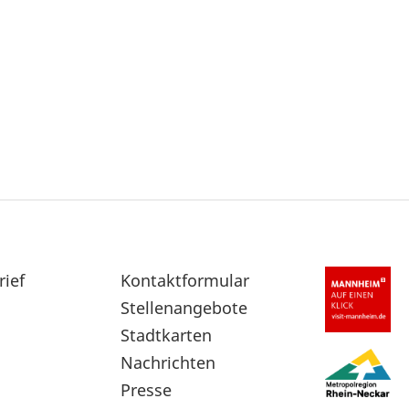
rief
Sekundärnavigation
Kontaktformular
im
Stellenangebote
Fußbereich
Stadtkarten
Nachrichten
Presse