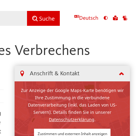
Deutsch
Ansicht
Zu
Zu
Suche
mit
den
de
hohem
Inhalte
Inh
Kontrast
in
in
es Verbrechens
umschalten
leichter
Geb
Sprach
Anschrift & Kontakt
Zur Anzeige der Google Maps-Karte benötigen wir
Ihre Zustimmung in die verbundene
Datenverarbeitung (inkl. das Laden von US-
Servern). Details finden Sie in unserer
g
Datenschutzerklärung
.
e
t
Zustimmen und externen Inhalt anzeigen