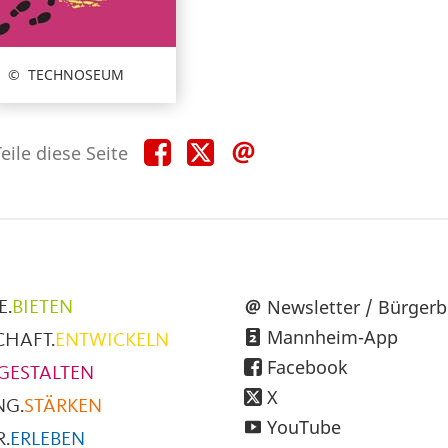
TECHNOSEUM
Teile
Teile
Teile
eile diese Seite
diese
diese
diese
Seite
Seite
Seite
auf
auf
per
Facebook
X
E-
Mail
üpunkte
Newsletter / Bürgerb
E.
BIETEN
Mannheim-App
CHAFT.
ENTWICKELN
h
Facebook
GESTALTEN
X
NG.
STÄRKEN
YouTube
.
ERLEBEN