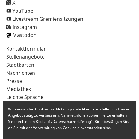
X
YouTube
Livestream Gremiensitzungen
Instagram
Mastodon
Sekundärnavigation
Kontaktformular
im
Stellenangebote
Fußbereich
Stadtkarten
Nachrichten
Presse
Mediathek
Leichte Sprache
Gebärdensprache
Wir verwenden Cookies um Nutzungsstatistiken zu erstellen und unser
Angebot stetig zu verbessern. Nähere Informationen hierzu erhalten
Sie durch einen Klick auf „Datenschutzerklärung“. Bitte bestätigen Sie,
ob Sie mit der Verwendung von Cookies einverstanden sind.