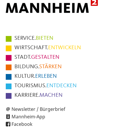
Hauptmenüpunkte
SERVICE.
BIETEN
im
WIRTSCHAFT.
ENTWICKELN
Fußbereich
STADT.
GESTALTEN
der
BILDUNG.
STÄRKEN
Seite
KULTUR.
ERLEBEN
TOURISMUS.
ENTDECKEN
KARRIERE.
MACHEN
Newsletter / Bürgerbrief
Mannheim-App
Facebook