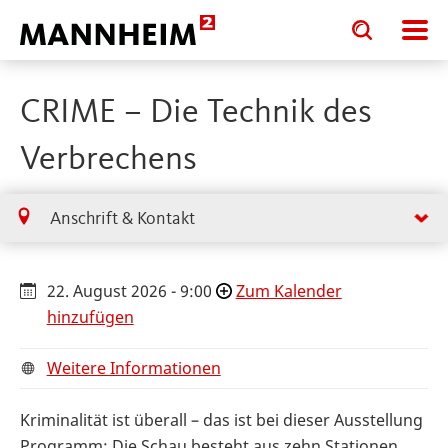
Toggle
Toggle
search
search
input
input
form
CRIME – Die Technik des
Verbrechens
Anschrift & Kontakt
22. August 2026 - 9:00
Zum Kalender
hinzufügen
Weitere Informationen
Kriminalität ist überall – das ist bei dieser Ausstellung
Programm: Die Schau besteht aus zehn Stationen,