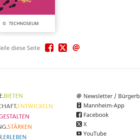
TECHNOSEUM
Teile
Teile
Teile
eile diese Seite
diese
diese
diese
Seite
Seite
Seite
auf
auf
per
Facebook
X
E-
Mail
üpunkte
Newsletter / Bürgerb
E.
BIETEN
Mannheim-App
CHAFT.
ENTWICKELN
h
Facebook
GESTALTEN
X
NG.
STÄRKEN
YouTube
.
ERLEBEN