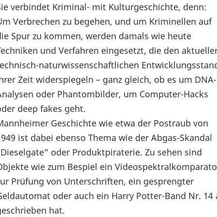
Sie verbindet Kriminal- mit Kulturgeschichte, denn:
Um Verbrechen zu begehen, und um Kriminellen auf
die Spur zu kommen, werden damals wie heute
Techniken und Verfahren eingesetzt, die den aktuelle
technisch-naturwissenschaftlichen Entwicklungsstan
ihrer Zeit widerspiegeln – ganz gleich, ob es um DNA-
Analysen oder Phantombilder, um Computer-Hacks
oder deep fakes geht.
Mannheimer Geschichte wie etwa der Postraub von
1949 ist dabei ebenso Thema wie der Abgas-Skandal
"Dieselgate" oder Produktpiraterie. Zu sehen sind
Objekte wie zum Bespiel ein Videospektralkomparato
zur Prüfung von Unterschriften, ein gesprengter
Geldautomat oder auch ein Harry Potter-Band Nr. 14 a
geschrieben hat.