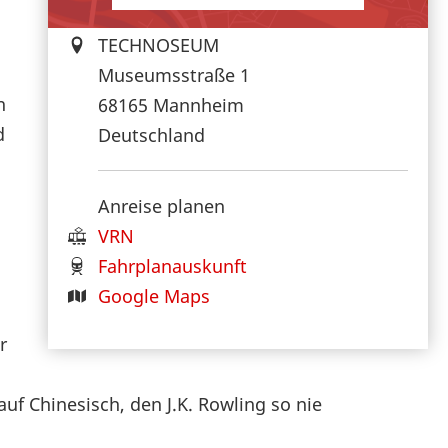
TECHNOSEUM
Museumsstraße 1
n
68165
Mannheim
d
Deutschland
Anreise planen
VRN
Fahrplanauskunft
Google Maps
r
uf Chinesisch, den J.K. Rowling so nie