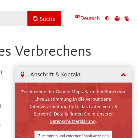
Deutsch
Ansicht
Zu
Zu
Suche
mit
den
de
hohem
Inhalte
Inh
Kontrast
in
in
es Verbrechens
umschalten
leichter
Geb
Sprach
n
Anschrift & Kontakt
Zur Anzeige der Google Maps-Karte benötigen wir
Ihre Zustimmung in die verbundene
g
Datenverarbeitung (inkl. das Laden von US-
Servern). Details finden Sie in unserer
e
Datenschutzerklärung
.
t
Zustimmen und externen Inhalt anzeigen