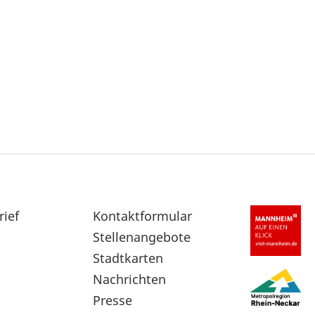
rief
Sekundärnavigation
Kontaktformular
im
Stellenangebote
Fußbereich
Stadtkarten
Nachrichten
Presse