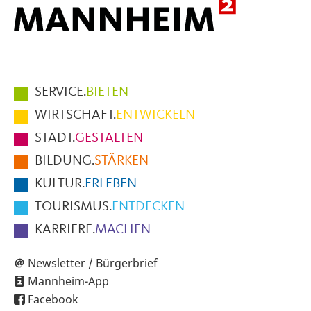
Hauptmenüpunkte
SERVICE.
BIETEN
im
WIRTSCHAFT.
ENTWICKELN
Fußbereich
STADT.
GESTALTEN
der
BILDUNG.
STÄRKEN
Seite
KULTUR.
ERLEBEN
TOURISMUS.
ENTDECKEN
KARRIERE.
MACHEN
Newsletter / Bürgerbrief
Mannheim-App
Facebook