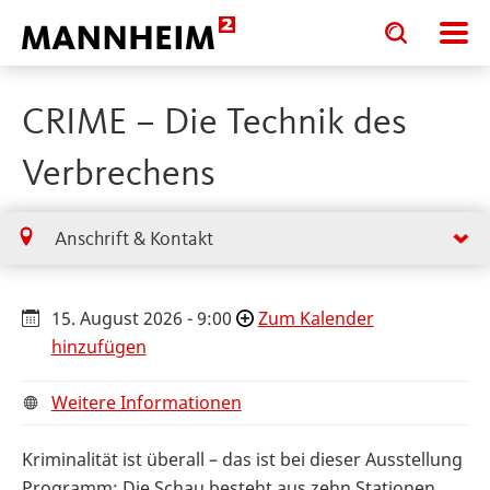
Toggle
Toggle
search
search
input
input
form
CRIME – Die Technik des
Verbrechens
Anschrift & Kontakt
15. August 2026 - 9:00
Zum Kalender
hinzufügen
Weitere Informationen
Kriminalität ist überall – das ist bei dieser Ausstellung
Programm: Die Schau besteht aus zehn Stationen,