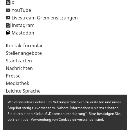
X
YouTube
Livestream Gremiensitzungen
Instagram
Mastodon
Sekundärnavigation
Kontaktformular
im
Stellenangebote
Fußbereich
Stadtkarten
Nachrichten
Presse
Mediathek
Leichte Sprache
Gebärdensprache
Wir verwenden Cookies um Nutzungsstatistiken zu erstellen und unser
Angebot stetig zu verbessern. Nähere Informationen hierzu erhalten
Sie durch einen Klick auf „Datenschutzerklärung“. Bitte bestätigen Sie,
ob Sie mit der Verwendung von Cookies einverstanden sind.