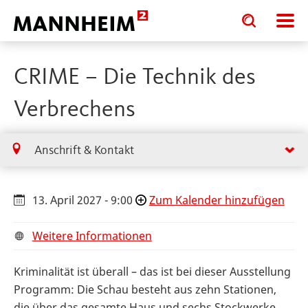
Toggle
Toggle
search
search
input
input
form
CRIME – Die Technik des
Verbrechens
Anschrift & Kontakt
13. April 2027 - 9:00
Zum Kalender hinzufügen
Weitere Informationen
Kriminalität ist überall – das ist bei dieser Ausstellung
Programm: Die Schau besteht aus zehn Stationen,
die über das gesamte Haus und sechs Stockwerke