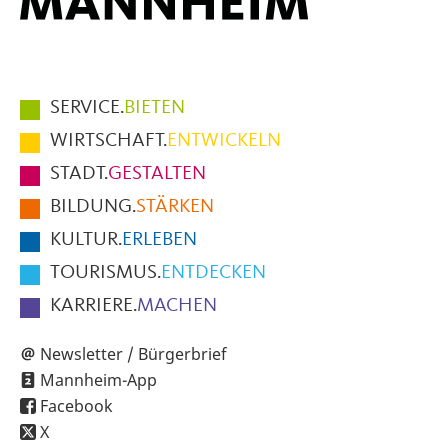
Hauptmenüpunkte
SERVICE.
BIETEN
im
WIRTSCHAFT.
ENTWICKELN
Fußbereich
STADT.
GESTALTEN
der
BILDUNG.
STÄRKEN
Seite
KULTUR.
ERLEBEN
TOURISMUS.
ENTDECKEN
KARRIERE.
MACHEN
Newsletter / Bürgerbrief
Mannheim-App
Facebook
X