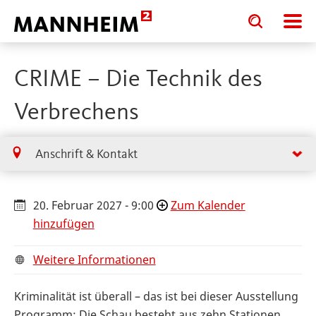
Toggle
Toggle
search
search
input
input
form
CRIME – Die Technik des
Verbrechens
Anschrift & Kontakt
20. Februar 2027 - 9:00
Zum Kalender
hinzufügen
Weitere Informationen
Kriminalität ist überall – das ist bei dieser Ausstellung
Programm: Die Schau besteht aus zehn Stationen,