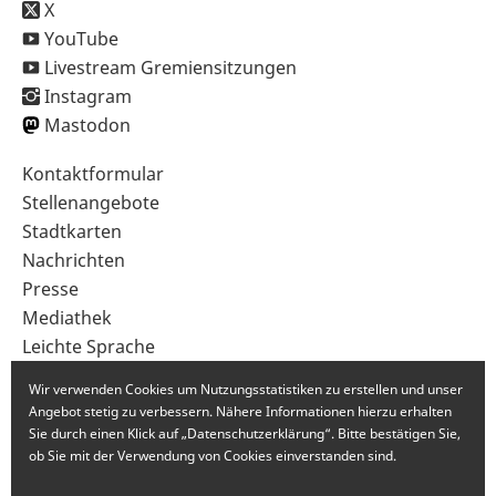
X
YouTube
Livestream Gremiensitzungen
Instagram
Mastodon
Sekundärnavigation
Kontaktformular
im
Stellenangebote
Fußbereich
Stadtkarten
Nachrichten
Presse
Mediathek
Leichte Sprache
Gebärdensprache
Wir verwenden Cookies um Nutzungsstatistiken zu erstellen und unser
Angebot stetig zu verbessern. Nähere Informationen hierzu erhalten
Sie durch einen Klick auf „Datenschutzerklärung“. Bitte bestätigen Sie,
ob Sie mit der Verwendung von Cookies einverstanden sind.