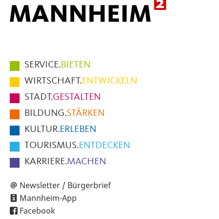
Hauptmenüpunkte
SERVICE.
BIETEN
im
WIRTSCHAFT.
ENTWICKELN
Fußbereich
STADT.
GESTALTEN
der
BILDUNG.
STÄRKEN
Seite
KULTUR.
ERLEBEN
TOURISMUS.
ENTDECKEN
KARRIERE.
MACHEN
Newsletter / Bürgerbrief
Mannheim-App
Facebook