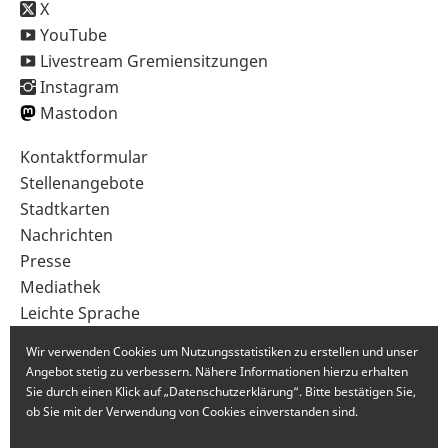
X
YouTube
Livestream Gremiensitzungen
Instagram
Mastodon
Sekundärnavigation
Kontaktformular
im
Stellenangebote
Fußbereich
Stadtkarten
Nachrichten
Presse
Mediathek
Leichte Sprache
Gebärdensprache
Wir verwenden Cookies um Nutzungsstatistiken zu erstellen und unser
Angebot stetig zu verbessern. Nähere Informationen hierzu erhalten
Sie durch einen Klick auf „Datenschutzerklärung“. Bitte bestätigen Sie,
ob Sie mit der Verwendung von Cookies einverstanden sind.