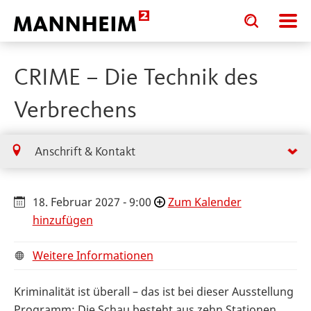
Toggle
Toggle
search
search
input
input
form
CRIME – Die Technik des
Verbrechens
Anschrift & Kontakt
18. Februar 2027 - 9:00
Zum Kalender
hinzufügen
Weitere Informationen
Kriminalität ist überall – das ist bei dieser Ausstellung
Programm: Die Schau besteht aus zehn Stationen,