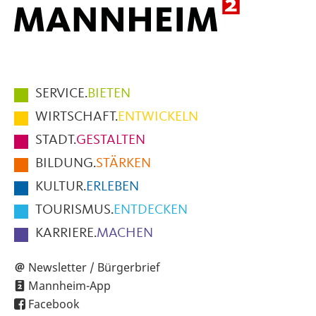
Hauptmenüpunkte
SERVICE.
BIETEN
im
WIRTSCHAFT.
ENTWICKELN
Fußbereich
STADT.
GESTALTEN
der
BILDUNG.
STÄRKEN
Seite
KULTUR.
ERLEBEN
TOURISMUS.
ENTDECKEN
KARRIERE.
MACHEN
Newsletter / Bürgerbrief
Mannheim-App
Facebook