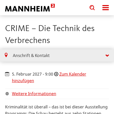
Toggle
Toggle
search
search
input
input
form
CRIME – Die Technik des
Verbrechens
Anschrift & Kontakt
5. Februar 2027 - 9:00
Zum Kalender
hinzufügen
Weitere Informationen
Kriminalität ist überall – das ist bei dieser Ausstellung
Programm: Die Schau besteht aus zehn Stationen,