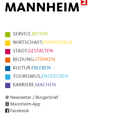
Hauptmenüpunkte
SERVICE.
BIETEN
im
WIRTSCHAFT.
ENTWICKELN
Fußbereich
STADT.
GESTALTEN
der
BILDUNG.
STÄRKEN
Seite
KULTUR.
ERLEBEN
TOURISMUS.
ENTDECKEN
KARRIERE.
MACHEN
Newsletter / Bürgerbrief
Mannheim-App
Facebook