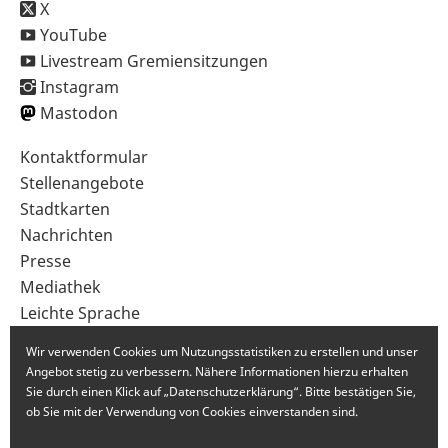
X
YouTube
Livestream Gremiensitzungen
Instagram
Mastodon
Sekundärnavigation
Kontaktformular
im
Stellenangebote
Fußbereich
Stadtkarten
Nachrichten
Presse
Mediathek
Leichte Sprache
Gebärdensprache
Wir verwenden Cookies um Nutzungsstatistiken zu erstellen und unser
Angebot stetig zu verbessern. Nähere Informationen hierzu erhalten
Sie durch einen Klick auf „Datenschutzerklärung“. Bitte bestätigen Sie,
ob Sie mit der Verwendung von Cookies einverstanden sind.