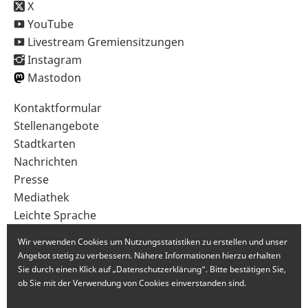
X
YouTube
Livestream Gremiensitzungen
Instagram
Mastodon
Sekundärnavigation
Kontaktformular
im
Stellenangebote
Fußbereich
Stadtkarten
Nachrichten
Presse
Mediathek
Leichte Sprache
Gebärdensprache
Wir verwenden Cookies um Nutzungsstatistiken zu erstellen und unser
Angebot stetig zu verbessern. Nähere Informationen hierzu erhalten
Sie durch einen Klick auf „Datenschutzerklärung“. Bitte bestätigen Sie,
ob Sie mit der Verwendung von Cookies einverstanden sind.