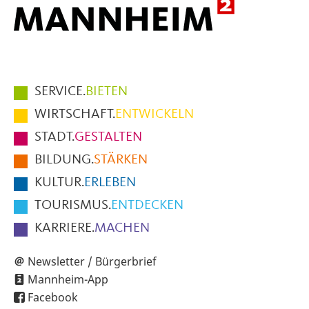
Hauptmenüpunkte
SERVICE.
BIETEN
im
WIRTSCHAFT.
ENTWICKELN
Fußbereich
STADT.
GESTALTEN
der
BILDUNG.
STÄRKEN
Seite
KULTUR.
ERLEBEN
TOURISMUS.
ENTDECKEN
KARRIERE.
MACHEN
Newsletter / Bürgerbrief
Mannheim-App
Facebook