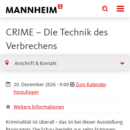
Toggle
Toggle
search
search
input
input
form
CRIME – Die Technik des
Verbrechens
Anschrift & Kontakt
20. Dezember 2026 - 9:00
Zum Kalender
hinzufügen
Weitere Informationen
Kriminalität ist überall – das ist bei dieser Ausstellung
Programm: Die Schau besteht aus zehn Stationen,