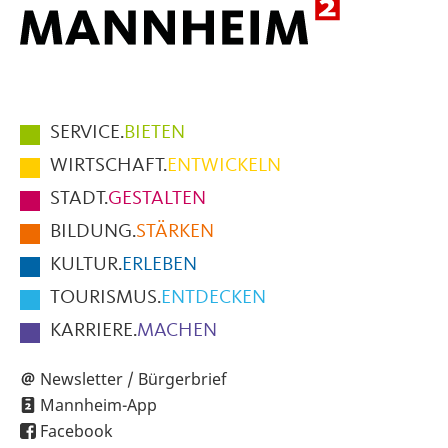
Hauptmenüpunkte
SERVICE.
BIETEN
im
WIRTSCHAFT.
ENTWICKELN
Fußbereich
STADT.
GESTALTEN
der
BILDUNG.
STÄRKEN
Seite
KULTUR.
ERLEBEN
TOURISMUS.
ENTDECKEN
KARRIERE.
MACHEN
Newsletter / Bürgerbrief
Mannheim-App
Facebook