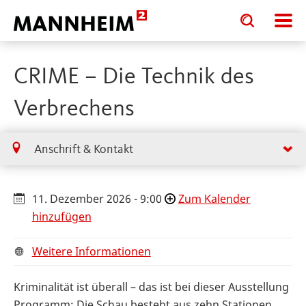
Toggle
Toggle
search
search
input
input
form
CRIME – Die Technik des
Verbrechens
Anschrift & Kontakt
11. Dezember 2026 - 9:00
Zum Kalender
hinzufügen
Weitere Informationen
Kriminalität ist überall – das ist bei dieser Ausstellung
Programm: Die Schau besteht aus zehn Stationen,