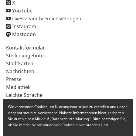
X
YouTube
Livestream Gremiensitzungen
Instagram
Mastodon
Sekundärnavigation
Kontaktformular
im
Stellenangebote
Fußbereich
Stadtkarten
Nachrichten
Presse
Mediathek
Leichte Sprache
Gebärdensprache
Wir verwenden Cookies um Nutzungsstatistiken zu erstellen und unser
Angebot stetig zu verbessern. Nähere Informationen hierzu erhalten
Sie durch einen Klick auf „Datenschutzerklärung“. Bitte bestätigen Sie,
ob Sie mit der Verwendung von Cookies einverstanden sind.