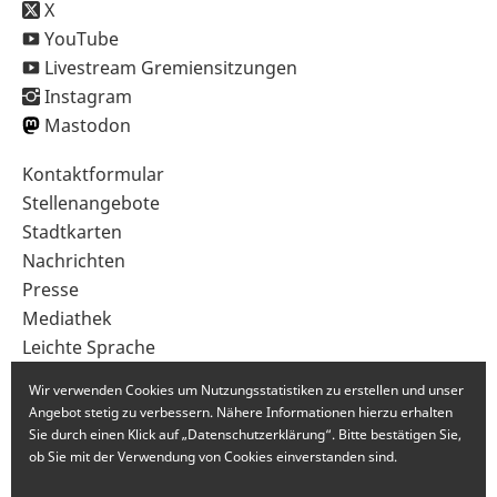
X
YouTube
Livestream Gremiensitzungen
Instagram
Mastodon
Sekundärnavigation
Kontaktformular
im
Stellenangebote
Fußbereich
Stadtkarten
Nachrichten
Presse
Mediathek
Leichte Sprache
Gebärdensprache
Wir verwenden Cookies um Nutzungsstatistiken zu erstellen und unser
Angebot stetig zu verbessern. Nähere Informationen hierzu erhalten
Sie durch einen Klick auf „Datenschutzerklärung“. Bitte bestätigen Sie,
ob Sie mit der Verwendung von Cookies einverstanden sind.