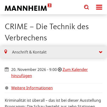
Toggle
Toggle
search
search
input
input
form
CRIME – Die Technik des
Verbrechens
Anschrift & Kontakt
20. November 2026 - 9:00
Zum Kalender
hinzufügen
Weitere Informationen
Kriminalität ist überall – das ist bei dieser Ausstellung
Programm: Die Schau besteht aus zehn Stationen,