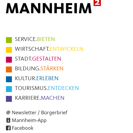
Hauptmenüpunkte
SERVICE.
BIETEN
im
WIRTSCHAFT.
ENTWICKELN
Fußbereich
STADT.
GESTALTEN
der
BILDUNG.
STÄRKEN
Seite
KULTUR.
ERLEBEN
TOURISMUS.
ENTDECKEN
KARRIERE.
MACHEN
Newsletter / Bürgerbrief
Mannheim-App
Facebook