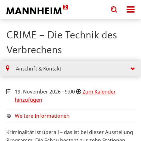
Toggle
Toggle
search
search
input
input
form
CRIME – Die Technik des
Verbrechens
Anschrift & Kontakt
19. November 2026 - 9:00
Zum Kalender
hinzufügen
Weitere Informationen
Kriminalität ist überall – das ist bei dieser Ausstellung
Programm: Die Schau besteht aus zehn Stationen,