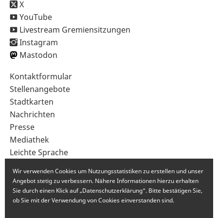
X
YouTube
Livestream Gremiensitzungen
Instagram
Mastodon
Sekundärnavigation
Kontaktformular
im
Stellenangebote
Fußbereich
Stadtkarten
Nachrichten
Presse
Mediathek
Leichte Sprache
Gebärdensprache
Wir verwenden Cookies um Nutzungsstatistiken zu erstellen und unser
Angebot stetig zu verbessern. Nähere Informationen hierzu erhalten
Sie durch einen Klick auf „Datenschutzerklärung“. Bitte bestätigen Sie,
ob Sie mit der Verwendung von Cookies einverstanden sind.