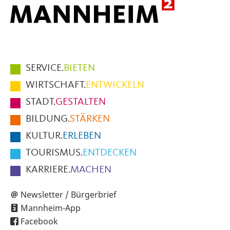
Hauptmenüpunkte
SERVICE.
BIETEN
im
WIRTSCHAFT.
ENTWICKELN
Fußbereich
STADT.
GESTALTEN
der
BILDUNG.
STÄRKEN
Seite
KULTUR.
ERLEBEN
TOURISMUS.
ENTDECKEN
KARRIERE.
MACHEN
Newsletter / Bürgerbrief
Mannheim-App
Facebook