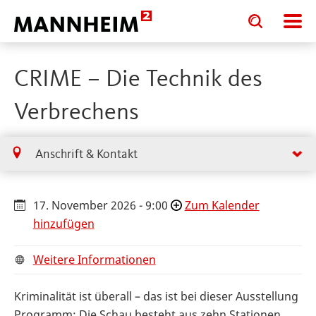
Toggle
Toggle
search
search
input
input
form
CRIME – Die Technik des
Verbrechens
Anschrift & Kontakt
17. November 2026 - 9:00
Zum Kalender
hinzufügen
Weitere Informationen
Kriminalität ist überall – das ist bei dieser Ausstellung
Programm: Die Schau besteht aus zehn Stationen,