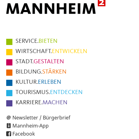
Hauptmenüpunkte
SERVICE.
BIETEN
im
WIRTSCHAFT.
ENTWICKELN
Fußbereich
STADT.
GESTALTEN
der
BILDUNG.
STÄRKEN
Seite
KULTUR.
ERLEBEN
TOURISMUS.
ENTDECKEN
KARRIERE.
MACHEN
Newsletter / Bürgerbrief
Mannheim-App
Facebook