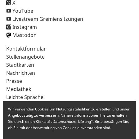
X
YouTube
Livestream Gremiensitzungen
Instagram
Mastodon
Sekundärnavigation
Kontaktformular
im
Stellenangebote
Fußbereich
Stadtkarten
Nachrichten
Presse
Mediathek
Leichte Sprache
Gebärdensprache
Wir verwenden Cookies um Nutzungsstatistiken zu erstellen und unser
Angebot stetig zu verbessern. Nähere Informationen hierzu erhalten
Sie durch einen Klick auf „Datenschutzerklärung“. Bitte bestätigen Sie,
ob Sie mit der Verwendung von Cookies einverstanden sind.