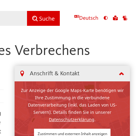
Deutsch
Ansicht
Zu
Zu
Suche
mit
den
de
hohem
Inhalte
Inh
Kontrast
in
in
es Verbrechens
umschalten
leichter
Geb
Sprach
Anschrift & Kontakt
Zur Anzeige der Google Maps-Karte benötigen wir
Ihre Zustimmung in die verbundene
Datenverarbeitung (inkl. das Laden von US-
Servern). Details finden Sie in unserer
g
Datenschutzerklärung
.
e
t
Zustimmen und externen Inhalt anzeigen