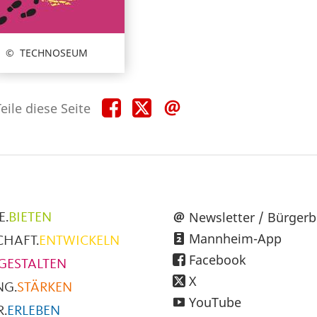
TECHNOSEUM
Teile
Teile
Teile
eile diese Seite
diese
diese
diese
Seite
Seite
Seite
auf
auf
per
Facebook
X
E-
Mail
üpunkte
Newsletter / Bürgerb
E.
BIETEN
Mannheim-App
CHAFT.
ENTWICKELN
h
Facebook
GESTALTEN
X
NG.
STÄRKEN
YouTube
.
ERLEBEN