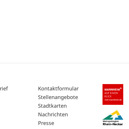
rief
Sekundärnavigation
Kontaktformular
im
Stellenangebote
Fußbereich
Stadtkarten
Nachrichten
Presse