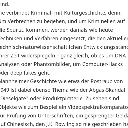
sind.
Sie verbindet Kriminal- mit Kulturgeschichte, denn:
Um Verbrechen zu begehen, und um Kriminellen auf
die Spur zu kommen, werden damals wie heute
Techniken und Verfahren eingesetzt, die den aktuelle
technisch-naturwissenschaftlichen Entwicklungsstan
ihrer Zeit widerspiegeln – ganz gleich, ob es um DNA-
Analysen oder Phantombilder, um Computer-Hacks
oder deep fakes geht.
Mannheimer Geschichte wie etwa der Postraub von
1949 ist dabei ebenso Thema wie der Abgas-Skandal
"Dieselgate" oder Produktpiraterie. Zu sehen sind
Objekte wie zum Bespiel ein Videospektralkomparato
zur Prüfung von Unterschriften, ein gesprengter Gel
auf Chinesisch, den J.K. Rowling so nie geschrieben ha