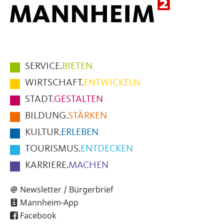
Hauptmenüpunkte
SERVICE.
BIETEN
im
WIRTSCHAFT.
ENTWICKELN
Fußbereich
STADT.
GESTALTEN
der
BILDUNG.
STÄRKEN
Seite
KULTUR.
ERLEBEN
TOURISMUS.
ENTDECKEN
KARRIERE.
MACHEN
Newsletter / Bürgerbrief
Mannheim-App
Facebook