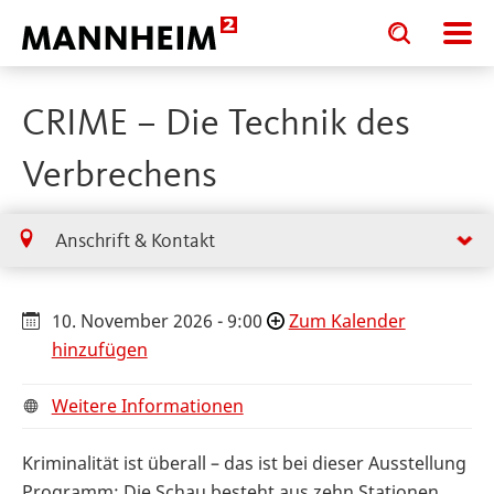
Toggle
Toggle
search
search
input
input
form
CRIME – Die Technik des
Verbrechens
Anschrift & Kontakt
10. November 2026 - 9:00
Zum Kalender
hinzufügen
Weitere Informationen
Kriminalität ist überall – das ist bei dieser Ausstellung
Programm: Die Schau besteht aus zehn Stationen,