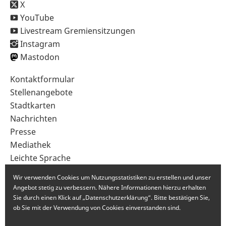
X
YouTube
Livestream Gremiensitzungen
Instagram
Mastodon
Sekundärnavigation
Kontaktformular
im
Stellenangebote
Fußbereich
Stadtkarten
Nachrichten
Presse
Mediathek
Leichte Sprache
Gebärdensprache
Wir verwenden Cookies um Nutzungsstatistiken zu erstellen und unser
Angebot stetig zu verbessern. Nähere Informationen hierzu erhalten
Sie durch einen Klick auf „Datenschutzerklärung“. Bitte bestätigen Sie,
ob Sie mit der Verwendung von Cookies einverstanden sind.