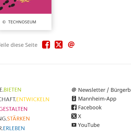
TECHNOSEUM
Teile
Teile
Teile
eile diese Seite
diese
diese
diese
Seite
Seite
Seite
auf
auf
per
Facebook
X
E-
Mail
üpunkte
Newsletter / Bürgerb
E.
BIETEN
Mannheim-App
CHAFT.
ENTWICKELN
h
Facebook
GESTALTEN
X
NG.
STÄRKEN
YouTube
.
ERLEBEN