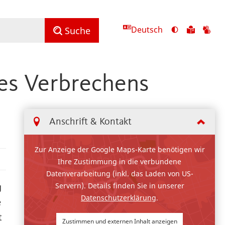
Deutsch
Ansicht
Zu
Zu
Suche
mit
den
de
hohem
Inhalte
Inh
Kontrast
in
in
es Verbrechens
umschalten
leichter
Geb
Sprach
Anschrift & Kontakt
Zur Anzeige der Google Maps-Karte benötigen wir
Ihre Zustimmung in die verbundene
Datenverarbeitung (inkl. das Laden von US-
Servern). Details finden Sie in unserer
g
Datenschutzerklärung
.
e
t
Zustimmen und externen Inhalt anzeigen