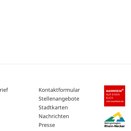
rief
Sekundärnavigation
Kontaktformular
im
Stellenangebote
Fußbereich
Stadtkarten
Nachrichten
Presse