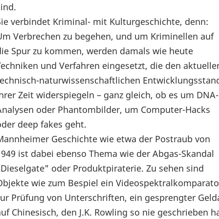
sind.
Sie verbindet Kriminal- mit Kulturgeschichte, denn:
Um Verbrechen zu begehen, und um Kriminellen auf
die Spur zu kommen, werden damals wie heute
Techniken und Verfahren eingesetzt, die den aktuelle
technisch-naturwissenschaftlichen Entwicklungsstan
ihrer Zeit widerspiegeln – ganz gleich, ob es um DNA-
Analysen oder Phantombilder, um Computer-Hacks
oder deep fakes geht.
Mannheimer Geschichte wie etwa der Postraub von
1949 ist dabei ebenso Thema wie der Abgas-Skandal
"Dieselgate" oder Produktpiraterie. Zu sehen sind
Objekte wie zum Bespiel ein Videospektralkomparato
zur Prüfung von Unterschriften, ein gesprengter Gel
auf Chinesisch, den J.K. Rowling so nie geschrieben ha