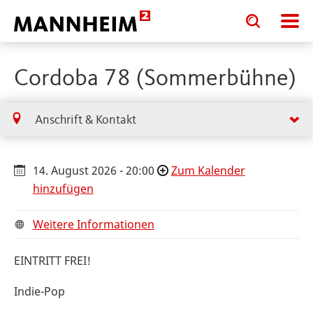
Toggle
Toggle
search
search
input
input
form
Cordoba 78 (Sommerbühne)
Anschrift & Kontakt
14. August 2026 - 20:00
Zum Kalender
hinzufügen
Weitere Informationen
EINTRITT FREI!
Indie-Pop