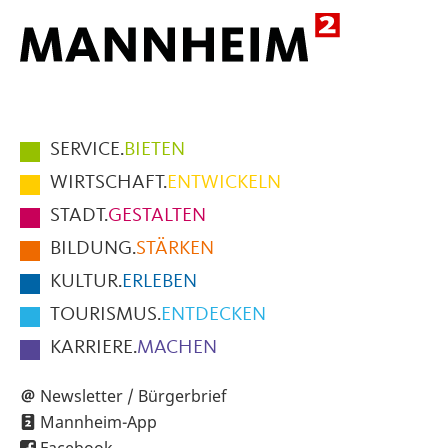
Hauptmenüpunkte
SERVICE.
BIETEN
im
WIRTSCHAFT.
ENTWICKELN
Fußbereich
STADT.
GESTALTEN
der
BILDUNG.
STÄRKEN
Seite
KULTUR.
ERLEBEN
TOURISMUS.
ENTDECKEN
KARRIERE.
MACHEN
Newsletter / Bürgerbrief
Mannheim-App
Facebook