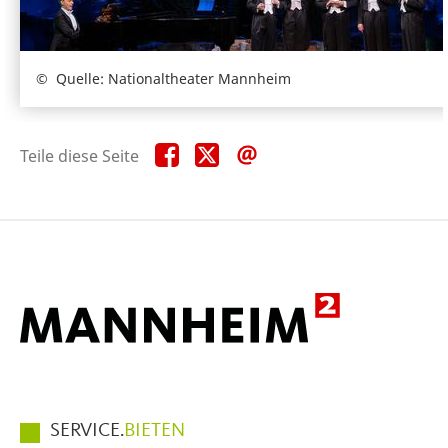
Quelle: Nationaltheater Mannheim
Teile
Teile
Teile
Teile diese Seite
diese
diese
diese
Seite
Seite
Seite
auf
auf
per
Facebook
X
E-
Mail
Hauptmenüpunkte
SERVICE.
BIETEN