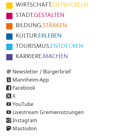
im
WIRTSCHAFT.
ENTWICKELN
Fußbereich
STADT.
GESTALTEN
der
BILDUNG.
STÄRKEN
Seite
KULTUR.
ERLEBEN
TOURISMUS.
ENTDECKEN
KARRIERE.
MACHEN
Newsletter / Bürgerbrief
Mannheim-App
Facebook
X
YouTube
Livestream Gremiensitzungen
Instagram
Mastodon