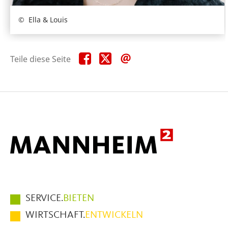
Ella & Louis
Teile
Teile
Teile
Teile diese Seite
diese
diese
diese
Seite
Seite
Seite
auf
auf
per
Facebook
X
E-
Mail
Hauptmenüpunkte
SERVICE.
BIETEN
im
WIRTSCHAFT.
ENTWICKELN
Fußbereich