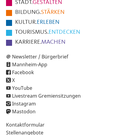
STADT.
GESTALTEN
der
BILDUNG.
STÄRKEN
Seite
KULTUR.
ERLEBEN
TOURISMUS.
ENTDECKEN
KARRIERE.
MACHEN
Newsletter / Bürgerbrief
Mannheim-App
Facebook
X
YouTube
Livestream Gremiensitzungen
Instagram
Mastodon
Sekundärnavigation
Kontaktformular
im
Stellenangebote