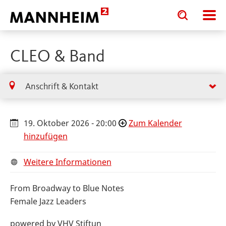
Toggle
Toggle
search
search
input
input
form
CLEO & Band
Anschrift & Kontakt
19. Oktober 2026 - 20:00
Zum Kalender
hinzufügen
Weitere Informationen
From Broadway to Blue Notes
Female Jazz Leaders
powered by VHV Stiftun