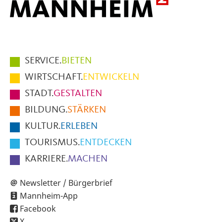
Hauptmenüpunkte
SERVICE.
BIETEN
im
WIRTSCHAFT.
ENTWICKELN
Fußbereich
STADT.
GESTALTEN
der
BILDUNG.
STÄRKEN
Seite
KULTUR.
ERLEBEN
TOURISMUS.
ENTDECKEN
KARRIERE.
MACHEN
Newsletter / Bürgerbrief
Mannheim-App
Facebook
X