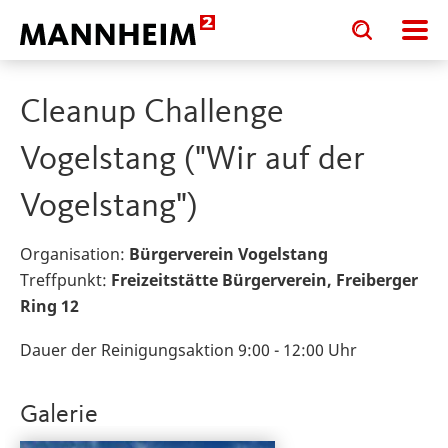
Toggle
Toggle
search
search
input
input
form
Cleanup Challenge
Vogelstang ("Wir auf der
Vogelstang")
Organisation:
Bürgerverein Vogelstang
Treffpunkt:
Freizeitstätte Bürgerverein, Freiberger
Ring 12
Dauer der Reinigungsaktion 9:00 - 12:00 Uhr
Galerie