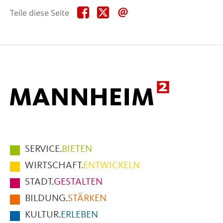
Teile
Teile
Teile
Teile diese Seite
diese
diese
diese
Seite
Seite
Seite
auf
auf
per
Facebook
X
E-
Mail
Hauptmenüpunkte
SERVICE.
BIETEN
im
WIRTSCHAFT.
ENTWICKELN
Fußbereich
STADT.
GESTALTEN
der
BILDUNG.
STÄRKEN
Seite
KULTUR.
ERLEBEN