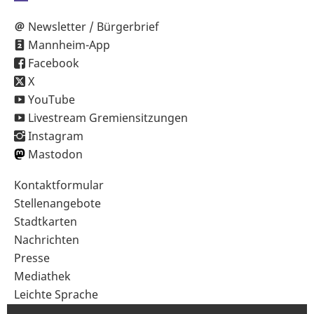
Newsletter / Bürgerbrief
Mannheim-App
Facebook
X
YouTube
Livestream Gremiensitzungen
Instagram
Mastodon
Sekundärnavigation
Kontaktformular
im
Stellenangebote
Fußbereich
Stadtkarten
Nachrichten
Presse
Mediathek
Leichte Sprache
Gebärdensprache