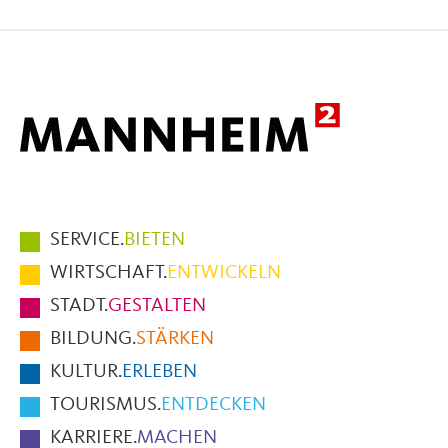
auf
auf
per
Facebook
X
E-
Mail
Hauptmenüpunkte
SERVICE.
BIETEN
im
WIRTSCHAFT.
ENTWICKELN
Fußbereich
STADT.
GESTALTEN
der
BILDUNG.
STÄRKEN
Seite
KULTUR.
ERLEBEN
TOURISMUS.
ENTDECKEN
KARRIERE.
MACHEN