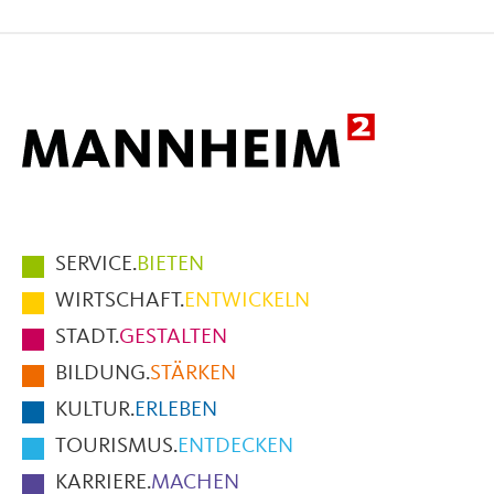
auf
auf
per
Facebook
X
E-
Mail
Hauptmenüpunkte
SERVICE.
BIETEN
im
WIRTSCHAFT.
ENTWICKELN
Fußbereich
STADT.
GESTALTEN
der
BILDUNG.
STÄRKEN
Seite
KULTUR.
ERLEBEN
TOURISMUS.
ENTDECKEN
KARRIERE.
MACHEN