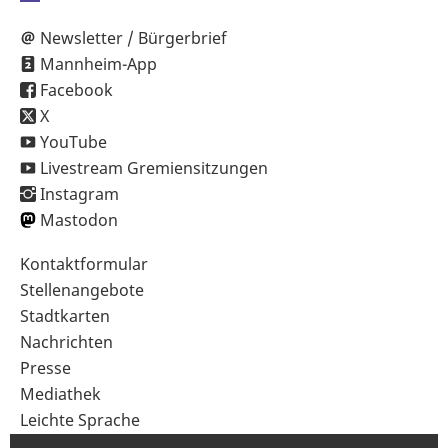
Newsletter / Bürgerbrief
Mannheim-App
Facebook
X
YouTube
Livestream Gremiensitzungen
Instagram
Mastodon
Sekundärnavigation
Kontaktformular
im
Stellenangebote
Fußbereich
Stadtkarten
Nachrichten
Presse
Mediathek
Leichte Sprache
Gebärdensprache