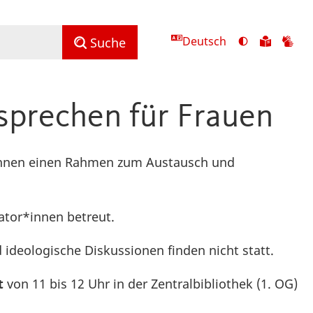
Deutsch
Ansicht
Zu
Zu
Suche
mit
den
de
hohem
Inhalte
Inh
Kontrast
in
in
 sprechen für Frauen
umschalten
leichter
Geb
Sprach
erinnen einen Rahmen zum Austausch und
tor*innen betreut.
 ideologische Diskussionen finden nicht statt.
at
von 11 bis 12 Uhr in der Zentralbibliothek (1. OG)