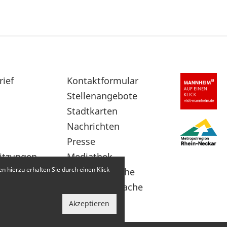
rief
Sekundärnavigation
Kontaktformular
im
Stellenangebote
Fußbereich
Stadtkarten
Nachrichten
Presse
itzungen
Mediathek
 hierzu erhalten Sie durch einen Klick
Leichte Sprache
Gebärdensprache
Akzeptieren