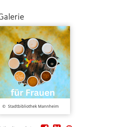
Galerie
Stadtbibliothek Mannheim
Teile
Teile
Teile