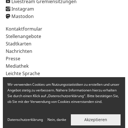
Livestream Gremiensitzungen
Instagram
Mastodon
Sekundärnavigation
Kontaktformular
im
Stellenangebote
Fußbereich
Stadtkarten
Nachrichten
Presse
Mediathek
Leichte Sprache
Gebärdensprache
Wir verwenden Cookies um Nutzungsstatistiken zu erstellen und unser
Angebot stetig zu verbessern. Nähere Informationen hierzu erhalten
Sie durch einen Klick auf „Datenschutzerklärung“. Bitte bestätigen Sie,
ob Sie mit der Verwendung von Cookies einverstanden sind.
Akzeptieren
Datenschutzerklärung
Nein, danke