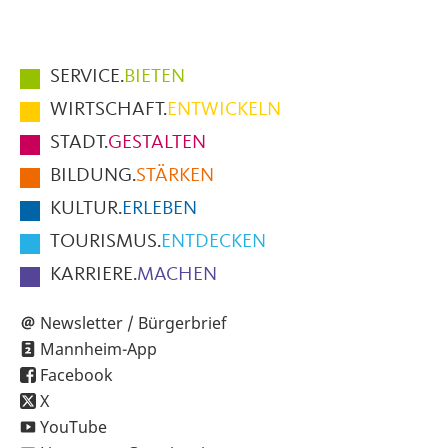
Hauptmenüpunkte
SERVICE.
BIETEN
im
WIRTSCHAFT.
ENTWICKELN
Fußbereich
STADT.
GESTALTEN
der
BILDUNG.
STÄRKEN
Seite
KULTUR.
ERLEBEN
TOURISMUS.
ENTDECKEN
KARRIERE.
MACHEN
Newsletter / Bürgerbrief
Mannheim-App
Facebook
X
YouTube