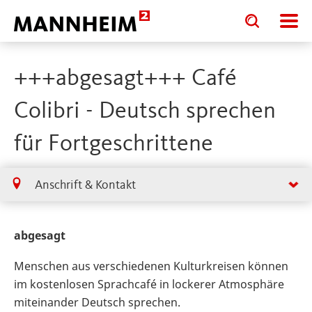
Toggle
Toggle
search
search
input
input
form
+++abgesagt+++ Café
Colibri - Deutsch sprechen
für Fortgeschrittene
Anschrift & Kontakt
abgesagt
Menschen aus verschiedenen Kulturkreisen können
im kostenlosen Sprachcafé in lockerer Atmosphäre
miteinander Deutsch sprechen.